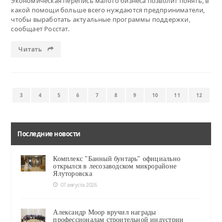
Экономическая перепись малого бизнеса позволит понять, в
какой помощи больше всего нуждаются предприниматели,
чтобы выработать актуальные программы поддержки,
сообщает Росстат.
Читать
3
4
5
6
7
8
9
10
11
12
Последние новости
Комплекс "Банный бунтарь" официально
открылся в лесозаводском микрорайоне
Ялуторовска
07 августа 2026
Александр Моор вручил награды
профессионалам строительной индустрии