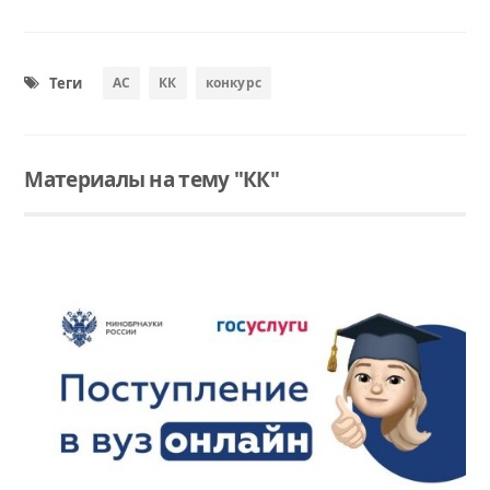
Теги
АС
КК
конкурс
Материалы на тему "КК"
Читать