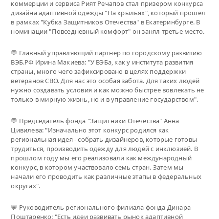
коммерции и сервиса Рият Речапов стал призером конкурса
дизайна адаптивной одежды "На крыльях", который прошел
в рамках "Кубка Защитников Отечества" в Екатеринбурге. В
номинации "Повседневный комфорт" он занял третье место.
💬 Главный управляющий партнер по городскому развитию
ВЭБ.РФ Ирина Макиева: "У ВЭБа, как у института развития
страны, много чего зафиксировано в целях поддержки
ветеранов СВО. Для нас это особая забота. Для таких людей
нужно создавать условия и как можно быстрее вовлекать не
только в мирную жизнь, но и в управление государством".
💬 Председатель фонда "Защитники Отечества" Анна
Цивилева: "Изначально этот конкурс родился как
региональная идея - собрать дизайнеров, которые готовы
трудиться, производить одежду для людей с инклюзией. В
прошлом году мы его реализовали как международный
конкурс, в котором участвовало семь стран. Затем мы
начали его проводить как различные этапы в федеральных
округах".
💬 Руководитель регионального филиала фонда Динара
Поштаренко: "Есть идеи развивать рынок адаптивной