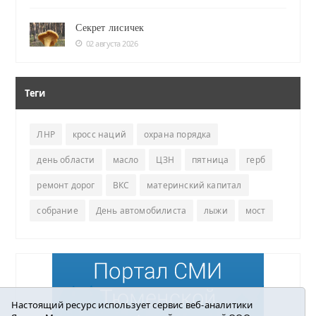
Секрет лисичек
02 августа 2026
Теги
ЛНР
кросс наций
охрана порядка
день области
масло
ЦЗН
пятница
герб
ремонт дорог
ВКС
материнский капитал
собрание
День автомобилиста
лыжи
мост
Настоящий ресурс использует сервис веб-аналитики