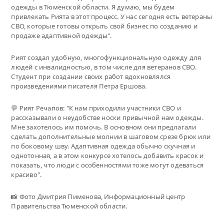
одежды в Тюменской области. Я думаю, мы будем
привлекать Рията в этот процесс. У нас сегодня есть ветераны
СВО, которые готовы открыть свой бизнес по созданию и
продаже адаптивной одежды".
Рият создал удобную, многофункциональную одежду для
людей с инвалидностью, в том числе для ветеранов СВО.
Студент при создании своих работ вдохновлялся
произведениями писателя Петра Ершова.
💬 Рият Речапов: "К нам приходили участники СВО и
рассказывали о неудобстве носки привычной нам одежды.
Мне захотелось им помочь. В основном они предлагали
сделать дополнительные молнии в шаговом срезе брюк или
по боковому шву. Адаптивная одежда обычно скучная и
однотонная, а в этом конкурсе хотелось добавить красок и
показать, что люди с особенностями тоже могут одеваться
красиво".
📸 Фото Дмитрия Пименова, Информационный центр
Правительства Тюменской области.