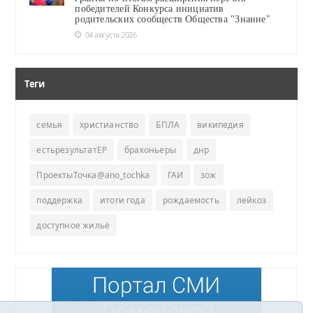
победителей Конкурса инициатив
родительских сообществ Общества "Знание"
04 августа 2026
Теги
семья
христианство
БПЛА
википедия
естьрезультатЕР
браконьеры
днр
ПроектыТочка@ano_tochka
ГАИ
зож
поддержка
итоги года
рождаемость
лейкоз
доступное жильё