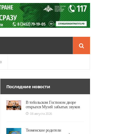
о
Последние новости
В тобольском Гостином дворе
открылся Музей забытых звуков
08 августа 2026
Тюменские родители