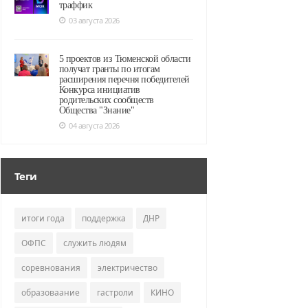
траффик
03 августа 2026
5 проектов из Тюменской области
получат гранты по итогам
расширения перечня победителей
Конкурса инициатив
родительских сообществ
Общества "Знание"
04 августа 2026
Теги
итоги года
поддержка
ДНР
ОФПС
служить людям
соревнования
электричество
образоваание
гастроли
КИНО