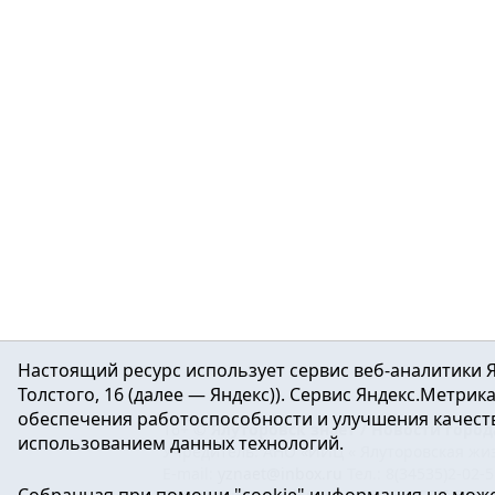
Настоящий ресурс использует сервис веб-аналитики Я
Толстого, 16 (далее — Яндекс)). Сервис Яндекс.Метри
обеспечения работоспособности и улучшения качеств
16+ ©
Ялуторовск знает / Новости город
использованием данных технологий.
Учредитель: АНО «ИИЦ « Ялуторовская жиз
E-mail:
yznaet@inbox.ru
Тел.: 8(34535)2-02-