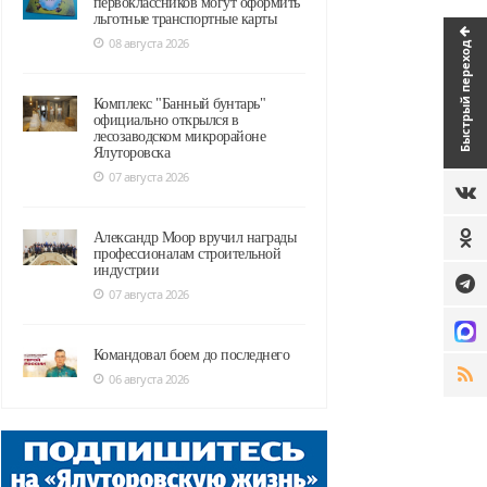
первоклассников могут оформить
льготные транспортные карты
08 августа 2026
Быстрый переход
Комплекс "Банный бунтарь"
официально открылся в
лесозаводском микрорайоне
Ялуторовска
07 августа 2026
Александр Моор вручил награды
профессионалам строительной
индустрии
07 августа 2026
Командовал боем до последнего
06 августа 2026