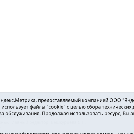
ндекс.Метрика, предоставляемый компанией ООО "Яндекс"
ка использует файлы "cookie" с целью сбора технических
а обслуживания. Продолжая использовать ресурс, Вы а
а и района
2016-2023
нь». Главный редактор: Вешкурцева С.П.
51