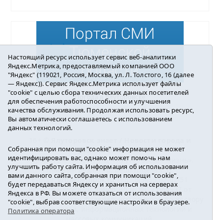
Настоящий ресурс использует сервис веб-аналитики
Яндекс.Метрика, предоставляемый компанией ООО
"Яндекс" (119021, Россия, Москва, ул. Л. Толстого, 16 (далее
— Яндекс)). Сервис Яндекс.Метрика использует файлы
"cookie" с целью сбора технических данных посетителей
Погода в Ялуторовске
для обеспечения работоспособности и улучшения
качества обслуживания. Продолжая использовать ресурс,
Вы автоматически соглашаетесь с использованием
данных технологий.
16+ ©
Ялуторовск знает / Новости города и
Собранная при помощи "cookie" информация не может
района
2016-2023
идентифицировать вас, однако может помочь нам
Учредитель: АНО «ИИЦ « Ялуторовская жизнь».
улучшить работу сайта. Информация об использовании
Главный редактор: Вешкурцева С.П.
вами данного сайта, собранная при помощи "cookie",
E-mail:
yznaet@inbox.ru
Тел.: 8(34535)2-02-51
будет передаваться Яндексу и храниться на серверах
Регистрационный номер ЭЛ № ФС 77-64937 от
Яндекса в РФ. Вы можете отказаться от использования
24.02.2016г. выдан Федеральной службой по надзору
"cookie", выбрав соответствующие настройки в браузере.
в сфере связи, информационных технологий и
Политика оператора
массовых коммуникаций.