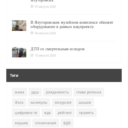
Ялуторовска
07 августа 2026
В Ялуторовском музейном комплексе обновят
оборудование в рамках нацпроекта
06 августа 2026
ДТП со смертельным исходом
10 августа 2026
Теги
мама
рдш
рождаемость
глава региона
Жога
каникулы
экскурсия
шашки
цифровое тв
вдв
рейтинг
прамять
якушев
отключения
ВДВ