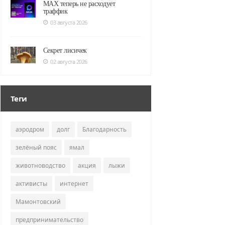
MAX теперь не расходует
траффик
03 августа 2026
Секрет лисичек
02 августа 2026
Теги
аэродром
долг
Благодарность
зелёный пояс
ямал
животноводство
акция
лыжи
активисты
интернет
Мамонтовский
предпринимательство