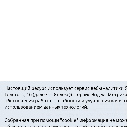
Настоящий ресурс использует сервис веб-аналитики Я
Толстого, 16 (далее — Яндекс)). Сервис Яндекс.Метри
обеспечения работоспособности и улучшения качеств
16+ ©
Ялуторовск знает / Новости город
использованием данных технологий.
Учредитель: АНО «ИИЦ « Ялуторовская жиз
E-mail:
yznaet@inbox.ru
Тел.: 8(34535)2-02-
Собранная при помощи "cookie" информация не може
Регистрационный номер ЭЛ № ФС 77-64937 
об использовании вами данного сайта, собранная при 
массовых коммуникаций.