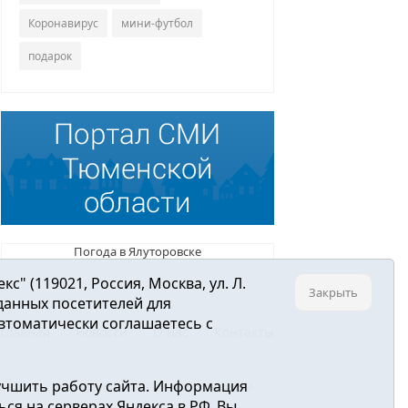
Коронавирус
мини-футбол
подарок
Погода в Ялуторовске
 (119021, Россия, Москва, ул. Л.
Закрыть
 данных посетителей для
втоматически соглашаетесь с
Главная
Новости
О нас
Контакты
учшить работу сайта. Информация
ре связи, информационных технологий и
ся на серверах Яндекса в РФ. Вы