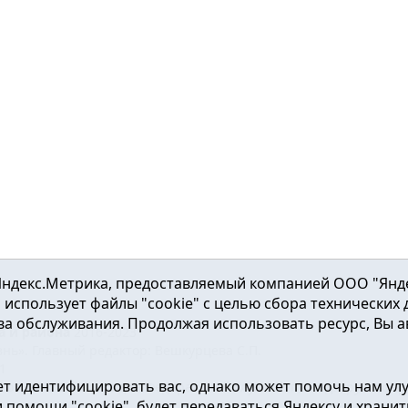
ндекс.Метрика, предоставляемый компанией ООО "Яндекс"
ка использует файлы "cookie" с целью сбора технических
а обслуживания. Продолжая использовать ресурс, Вы а
а и района
2016-2023
нь». Главный редактор: Вешкурцева С.П.
51
т идентифицировать вас, однако может помочь нам ул
от 24.02.2016г. выдан Федеральной службой по надзору в сфе
помощи "cookie", будет передаваться Яндексу и хранить