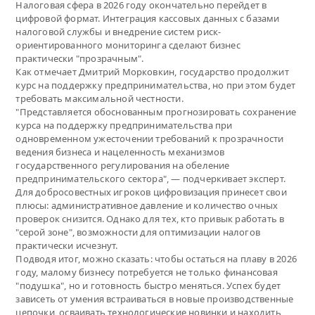
Налоговая сфера в 2026 году окончательно перейдет в
цифровой формат. Интеграция кассовых данных с базами
налоговой службы и внедрение систем риск-
ориентированного мониторинга сделают бизнес
практически "прозрачным".
Как отмечает Дмитрий Морковкин, государство продолжит
курс на поддержку предпринимательства, но при этом будет
требовать максимальной честности.
"Представляется обоснованным прогнозировать сохранение
курса на поддержку предпринимательства при
одновременном ужесточении требований к прозрачности
ведения бизнеса и нацеленность механизмов
государственного регулирования на обеление
предпринимательского сектора", — подчеркивает эксперт.
Для добросовестных игроков цифровизация принесет свои
плюсы: административное давление и количество очных
проверок снизится. Однако для тех, кто привык работать в
"серой зоне", возможности для оптимизации налогов
практически исчезнут.
Подводя итог, можно сказать: чтобы остаться на плаву в 2026
году, малому бизнесу потребуется не только финансовая
"подушка", но и готовность быстро меняться. Успех будет
зависеть от умения встраиваться в новые производственные
цепочки, осваивать технологические новинки и находить