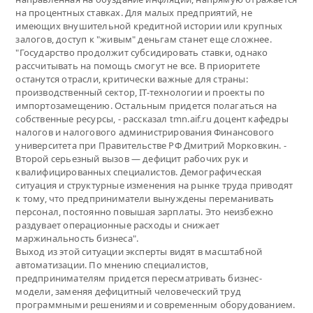
на процентных ставках. Для малых предприятий, не
имеющих внушительной кредитной истории или крупных
залогов, доступ к "живым" деньгам станет еще сложнее.
"Государство продолжит субсидировать ставки, однако
рассчитывать на помощь смогут не все. В приоритете
останутся отрасли, критически важные для страны:
производственный сектор, IT-технологии и проекты по
импортозамещению. Остальным придется полагаться на
собственные ресурсы, - рассказал tmn.aif.ru доцент кафедры
налогов и налогового администрирования Финансового
университета при Правительстве РФ Дмитрий Морковкин. -
Второй серьезный вызов — дефицит рабочих рук и
квалифицированных специалистов. Демографическая
ситуация и структурные изменения на рынке труда приводят
к тому, что предприниматели вынуждены переманивать
персонал, постоянно повышая зарплаты. Это неизбежно
раздувает операционные расходы и снижает
маржинальность бизнеса".
Выход из этой ситуации эксперты видят в масштабной
автоматизации. По мнению специалистов,
предпринимателям придется пересматривать бизнес-
модели, заменяя дефицитный человеческий труд
программными решениями и современным оборудованием.