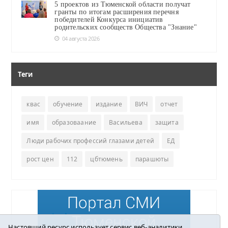
5 проектов из Тюменской области получат
гранты по итогам расширения перечня
победителей Конкурса инициатив
родительских сообществ Общества "Знание"
04 августа 2026
Теги
квас
обучение
издание
ВИЧ
отчет
имя
образоваание
Васильева
защита
Люди рабочих профессий глазами детей
ЕД
рост цен
112
цбтюмень
парашюты
Настоящий ресурс использует сервис веб-аналитики