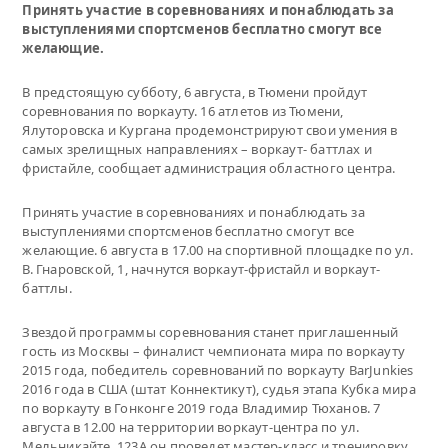
Принять участие в соревнованиях и понаблюдать за
выступлениями спортсменов бесплатно смогут все
желающие.
В предстоящую субботу, 6 августа, в Тюмени пройдут
соревнования по воркауту. 16 атлетов из Тюмени,
Ялуторовска и Кургана продемонстрируют свои умения в
самых зрелищных направлениях – воркаут- баттлах и
фристайле, сообщает администрация областного центра.
Принять участие в соревнованиях и понаблюдать за
выступлениями спортсменов бесплатно смогут все
желающие. 6 августа в 17.00 на спортивной площадке по ул.
В. Гнаровской, 1, начнутся воркаут-фристайл и воркаут-
баттлы.
Звездой программы соревнования станет приглашенный
гость из Москвы – финалист чемпионата мира по воркауту
2015 года, победитель соревнований по воркауту BarJunkies
2016 года в США (штат Коннектикут), судья этапа Кубка мира
по воркауту в Гонконге 2019 года Владимир Тюханов. 7
августа в 12.00 на территории воркаут-центра по ул.
Мельникайте, 123А он проведет мастер-класс и тренировку.