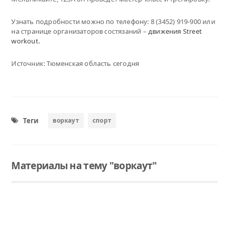
Узнать подробности можно по телефону: 8 (3452) 919-900 или
на странице организаторов состязаний –
движения Street
workout.
Источник: Тюменская область сегодня
Теги
воркаут
спорт
Материалы на тему "воркаут"
Читать
Соревнования по воркауту пройдут в Тюмени
Принять участие в соревнованиях и понаблюдать за выступлениями спортсменов бесплатно смогут все желающие.