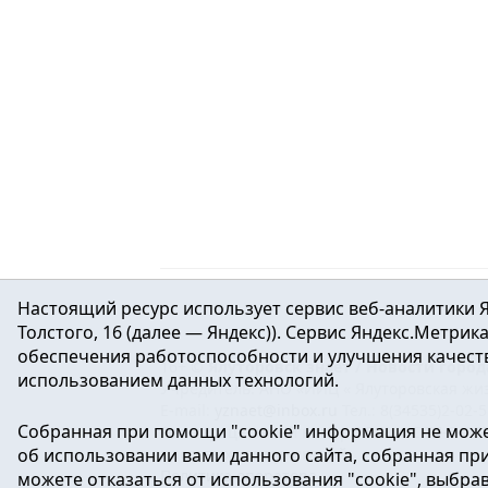
Настоящий ресурс использует сервис веб-аналитики Я
Толстого, 16 (далее — Яндекс)). Сервис Яндекс.Метри
обеспечения работоспособности и улучшения качеств
16+ ©
Ялуторовск знает / Новости город
использованием данных технологий.
Учредитель: АНО «ИИЦ « Ялуторовская жиз
E-mail:
yznaet@inbox.ru
Тел.: 8(34535)2-02-
Собранная при помощи "cookie" информация не може
Регистрационный номер ЭЛ № ФС 77-64937 
об использовании вами данного сайта, собранная при 
массовых коммуникаций.
Политика оператора
можете отказаться от использования "cookie", выбра