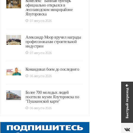
Комплекс "Банный бунтарь"
официально открылся в
лесозаводском микрорайоне
Ялуторовска
07 августа 2026
Александр Моор вручил награды
профессионалам строительной
индустрии
07 августа 2026
Командовал боем до последнего
06 августа 2026
Быстрый переход
Более 700 молодых людей
посетили музеи Ялуторовска по
"Пушкинской карте"
06 августа 2026