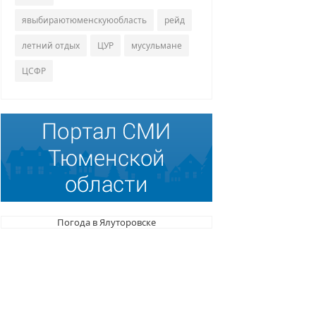
явыбираютюменскуюобласть
рейд
летний отдых
ЦУР
мусульмане
ЦСФР
Погода в Ялуторовске