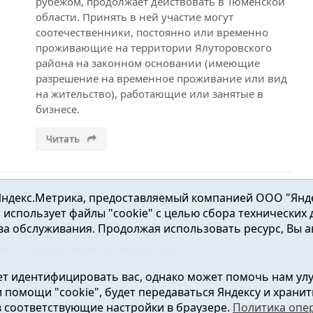
рубежом, продолжает действовать в Тюменской
области. Принять в ней участие могут
соотечественники, постоянно или временно
проживающие на территории Ялуторовского
района на законном основании (имеющие
разрешение на временное проживание или вид
на жительство), работающие или занятые в
бизнесе.
Читать
ндекс.Метрика, предоставляемый компанией ООО "Яндекс"
ка использует файлы "cookie" с целью сбора технических
а обслуживания. Продолжая использовать ресурс, Вы а
а и района
2016-2023
нь». Главный редактор: Вешкурцева С.П.
51
т идентифицировать вас, однако может помочь нам ул
от 24.02.2016г. выдан Федеральной службой по надзору в сфе
помощи "cookie", будет передаваться Яндексу и хранить
в соответствующие настройки в браузере.
Политика опе