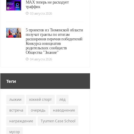
MAX теперь не расходует
траффик
03 августа 2026
5 проектов из Тюменской области
получат гранты по итогам
расширения перечня победителей
Конкурса инициатив
родительских сообществ
Общества "Знание"
04 августа 2026
Теги
лыжии
хоккей спорт
лёд
встреча
очередь
наводнение
награждение
Tyumen Case School
мусор