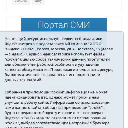
законы
шоу
Настоящий ресурс использует сервис веб-аналитики
Яндекс.Метрика, предоставляемый компанией ООО
"Яндекс" (119021, Россия, Москва, ул. Л. Толстого, 16 (далее
— Яндекс)). Сервис Яндекс.Метрика использует файлы
"cookie" с целью сбора технических данных посетителей
Погода в Ялуторовске
для обеспечения работоспособности и улучшения
качества обслуживания. Продолжая использовать ресурс,
Вы автоматически соглашаетесь с использованием
данных технологий.
16+ ©
Ялуторовск знает / Новости города и
Собранная при помощи "cookie" информация не может
района
2016-2023
идентифицировать вас, однако может помочь нам
Учредитель: АНО «ИИЦ « Ялуторовская жизнь».
улучшить работу сайта. Информация об использовании
Главный редактор: Вешкурцева С.П.
вами данного сайта, собранная при помощи "cookie",
E-mail:
yznaet@inbox.ru
Тел.: 8(34535)2-02-51
будет передаваться Яндексу и храниться на серверах
Регистрационный номер ЭЛ № ФС 77-64937 от
Яндекса в РФ. Вы можете отказаться от использования
24.02.2016г. выдан Федеральной службой по надзору
"cookie", выбрав соответствующие настройки в браузере.
в сфере связи, информационных технологий и