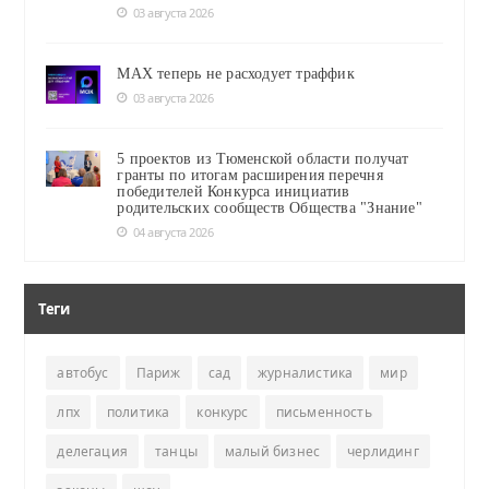
03 августа 2026
MAX теперь не расходует траффик
03 августа 2026
5 проектов из Тюменской области получат
гранты по итогам расширения перечня
победителей Конкурса инициатив
родительских сообществ Общества "Знание"
04 августа 2026
Теги
автобус
Париж
сад
журналистика
мир
лпх
политика
конкурс
письменность
делегация
танцы
малый бизнес
черлидинг