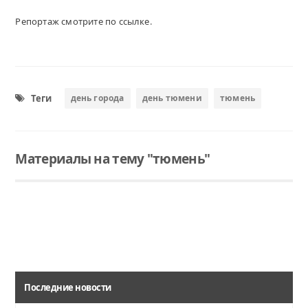
Репортаж смотрите по ссылке
.
Теги
день города
день тюмени
тюмень
Материалы на тему "тюмень"
Читать
29 июля областной центр отметил 431-й день рождения.
Последние новости