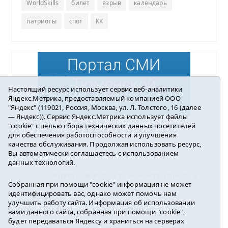
WorldSkills
билет
взрыв
календарь
патриоты
спот
КК
Настоящий ресурс использует сервис веб-аналитики
Яндекс.Метрика, предоставляемый компанией ООО
"Яндекс" (119021, Россия, Москва, ул. Л. Толстого, 16 (далее
— Яндекс)). Сервис Яндекс.Метрика использует файлы
"cookie" с целью сбора технических данных посетителей
Погода в Ялуторовске
для обеспечения работоспособности и улучшения
качества обслуживания. Продолжая использовать ресурс,
Вы автоматически соглашаетесь с использованием
данных технологий.
16+ ©
Ялуторовск знает / Новости города и
Собранная при помощи "cookie" информация не может
района
2016-2023
идентифицировать вас, однако может помочь нам
Учредитель: АНО «ИИЦ « Ялуторовская жизнь».
улучшить работу сайта. Информация об использовании
Главный редактор: Вешкурцева С.П.
вами данного сайта, собранная при помощи "cookie",
E-mail:
yznaet@inbox.ru
Тел.: 8(34535)2-02-51
будет передаваться Яндексу и храниться на серверах
Регистрационный номер ЭЛ № ФС 77-64937 от