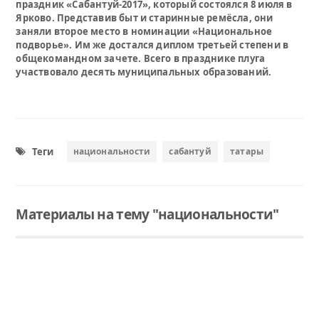
праздник «Сабантуй-2017», который состоялся 8 июля в
Ярково. Представив быт и старинные ремёсла, они
заняли второе место в номинации «Национальное
подворье». Им же достался диплом третьей степени в
общекомандном зачете. Всего в празднике плуга
участвовало десять муниципальных образований.
Теги
национальности
сабантуй
татары
Материалы на тему "национальности"
Читать
Читать
Читать
Тюменские татары создадут журнал о своей культуре
"Россия — семья семей": делегация из Тюменской области примет участие в открытии Года единства народов России
История семьи Шукуровых удивительна тем, что все четыре дочки вышли замуж за мужчин разных национальностей и конфессий.
Он будет основан на семейных историях участников Лаборатории татарских зинов и знаниях, полученных на лекциях и мастер-классах.
В центре внимания — уникальность Российской Федерации как государства, где сотни национальностей живут одной семьей. Марафон продемонстрирует сплоченность народов, преемственность традиций и единство граждан России.