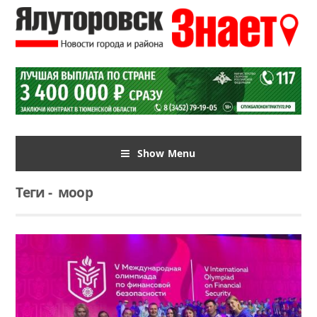
Show Menu
Теги
-
моор