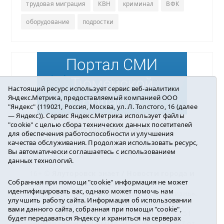
трудовая миграция
КВН
криминал
ВФК
оборудование
подростки
Настоящий ресурс использует сервис веб-аналитики
Яндекс.Метрика, предоставляемый компанией ООО
"Яндекс" (119021, Россия, Москва, ул. Л. Толстого, 16 (далее
— Яндекс)). Сервис Яндекс.Метрика использует файлы
"cookie" с целью сбора технических данных посетителей
Погода в Ялуторовске
для обеспечения работоспособности и улучшения
качества обслуживания. Продолжая использовать ресурс,
Вы автоматически соглашаетесь с использованием
данных технологий.
16+ ©
Ялуторовск знает / Новости города и
Собранная при помощи "cookie" информация не может
района
2016-2023
идентифицировать вас, однако может помочь нам
Учредитель: АНО «ИИЦ « Ялуторовская жизнь».
улучшить работу сайта. Информация об использовании
Главный редактор: Вешкурцева С.П.
вами данного сайта, собранная при помощи "cookie",
E-mail:
yznaet@inbox.ru
Тел.: 8(34535)2-02-51
будет передаваться Яндексу и храниться на серверах
Регистрационный номер ЭЛ № ФС 77-64937 от