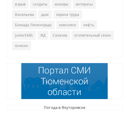
взрыв
солдаты
юнкоры
интересы
Васильева
дши
охрана труда
Блокада Ленинграда
комсомол
нефть
JuniorSkills
ЖД
Салахов
отопительный сезон
юнеско
Погода в Ялуторовске