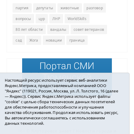
партия
депутаты
животные
разговор
вопросы
цур
ЛНР
WorldSkills
80 лет области
вандалы
совет ветеранов
сад
Жога
новации
граница
Настоящий ресурс использует сервис веб-аналитики
Яндекс.Метрика, предоставляемый компанией ООО
"Яндекс" (119021, Россия, Москва, ул. Л. Толстого, 16 (далее
— Яндекс)). Сервис Яндекс.Метрика использует файлы
"cookie" с целью сбора технических данных посетителей
Погода в Ялуторовске
для обеспечения работоспособности и улучшения
качества обслуживания. Продолжая использовать ресурс,
Вы автоматически соглашаетесь с использованием
данных технологий.
16+ ©
Ялуторовск знает / Новости города и