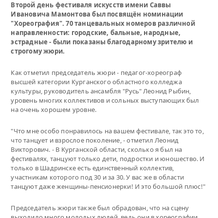
Второй день фестиваля искусств имени Саввы
Ивановича Мамонтова был посвящён номинации
"Хореография". 70 танцевальных номеров различной
направленности: городские, бальные, народные,
эстрадные - были показаны благодарному зрителю и
строгому жюри.
Как отметил председатель жюри - педагог-хореограф
высшей категории Курганского областного колледжа
культуры, руководитель ансамбля "Русь" Леонид Рыбин,
уровень многих коллективов и сольных выступающих был
на очень хорошем уровне.
"Что мне особо понравилось на вашем фестивале, так это то,
что танцует и взрослое поколение, - отметил Леонид
Викторович. - В Курганской области, сколько я был на
фестивалях, танцуют только дети, подростки и юношество. И
только в Шадринске есть единственный коллектив,
участникам которого под 30 и за 30. У вас же в области
танцуют даже женщины-пенсионерки! И это большой плюс!"
Председатель жюри также был обрадован, что на сцену
выходило много молодых людей, ведь они в хореографии,