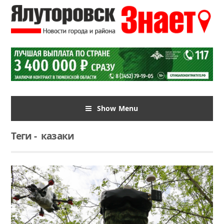
Show Menu
Теги
-
казаки