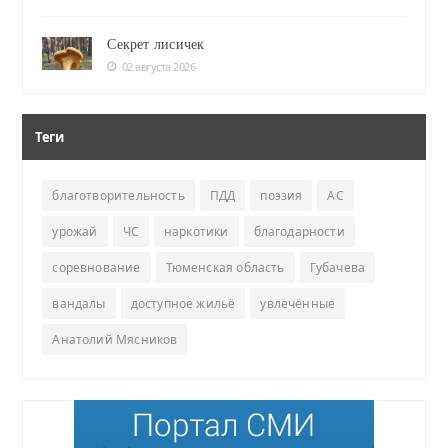
Секрет лисичек
02 августа 2026
Теги
благотворительность
ПДД
поэзия
АС
урожай
ЧС
наркотики
благодарности
соревнование
Тюменская область
Губачева
вандалы
доступное жильё
увлечённые
Анатолий Мясников