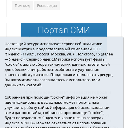
Полпред
Росгвардия
Настоящий ресурс использует сервис веб-аналитики
Яндекс.Метрика, предоставляемый компанией ООО
"Яндекс" (119021, Россия, Москва, ул. Л. Толстого, 16 (далее
— Яндекс)). Сервис Яндекс.Метрика использует файлы
"cookie" с целью сбора технических данных посетителей
Погода в Ялуторовске
для обеспечения работоспособности и улучшения
качества обслуживания. Продолжая использовать ресурс,
Вы автоматически соглашаетесь с использованием
данных технологий.
16+ ©
Ялуторовск знает / Новости города и
Собранная при помощи "cookie" информация не может
района
2016-2023
идентифицировать вас, однако может помочь нам
Учредитель: АНО «ИИЦ « Ялуторовская жизнь».
улучшить работу сайта. Информация об использовании
Главный редактор: Вешкурцева С.П.
вами данного сайта, собранная при помощи "cookie",
E-mail:
yznaet@inbox.ru
Тел.: 8(34535)2-02-51
будет передаваться Яндексу и храниться на серверах
Регистрационный номер ЭЛ № ФС 77-64937 от
Яндекса в РФ. Вы можете отказаться от использования
24.02.2016г. выдан Федеральной службой по надзору