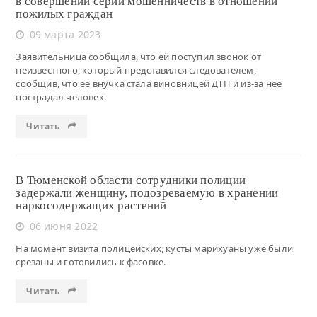
в совершении серии мошенничеств в отношении
пожилых граждан
09 марта 2023
Заявительница сообщила, что ей поступил звонок от
неизвестного, который представился следователем,
сообщив, что ее внучка стала виновницей ДТП и из-за нее
пострадал человек.
Читать
В Тюменской области сотрудники полиции
задержали женщину, подозреваемую в хранении
наркосодержащих растений
06 июня 2022
На момент визита полицейских, кусты марихуаны уже были
срезаны и готовились к фасовке.
Читать