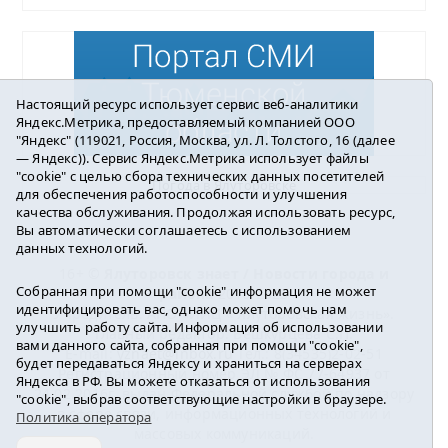
Настоящий ресурс использует сервис веб-аналитики
Яндекс.Метрика, предоставляемый компанией ООО
"Яндекс" (119021, Россия, Москва, ул. Л. Толстого, 16 (далее
— Яндекс)). Сервис Яндекс.Метрика использует файлы
"cookie" с целью сбора технических данных посетителей
Погода в Ялуторовске
для обеспечения работоспособности и улучшения
качества обслуживания. Продолжая использовать ресурс,
Вы автоматически соглашаетесь с использованием
данных технологий.
16+ ©
Ялуторовск знает / Новости города и
Собранная при помощи "cookie" информация не может
района
2016-2023
идентифицировать вас, однако может помочь нам
Учредитель: АНО «ИИЦ « Ялуторовская жизнь».
улучшить работу сайта. Информация об использовании
Главный редактор: Вешкурцева С.П.
вами данного сайта, собранная при помощи "cookie",
E-mail:
yznaet@inbox.ru
Тел.: 8(34535)2-02-51
будет передаваться Яндексу и храниться на серверах
Регистрационный номер ЭЛ № ФС 77-64937 от
Яндекса в РФ. Вы можете отказаться от использования
24.02.2016г. выдан Федеральной службой по надзору
"cookie", выбрав соответствующие настройки в браузере.
в сфере связи, информационных технологий и
Политика оператора
массовых коммуникаций.