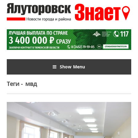
Show Menu
Теги
-
мвд