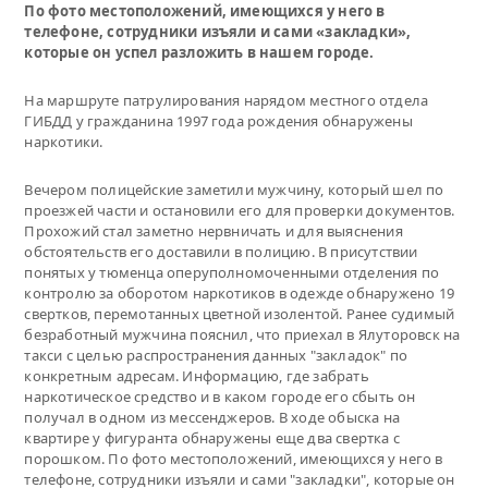
По фото местоположений, имеющихся у него в
телефоне, сотрудники изъяли и сами «закладки»,
которые он успел разложить в нашем городе.
На маршруте патрулирования нарядом местного отдела
ГИБДД у гражданина 1997 года рождения обнаружены
наркотики.
Вечером полицейские заметили мужчину, который шел по
проезжей части и остановили его для проверки документов.
Прохожий стал заметно нервничать и для выяснения
обстоятельств его доставили в полицию. В присутствии
понятых у тюменца оперуполномоченными отделения по
контролю за оборотом наркотиков в одежде обнаружено 19
свертков, перемотанных цветной изолентой. Ранее судимый
безработный мужчина пояснил, что приехал в Ялуторовск на
такси с целью распространения данных "закладок" по
конкретным адресам. Информацию, где забрать
наркотическое средство и в каком городе его сбыть он
получал в одном из мессенджеров. В ходе обыска на
квартире у фигуранта обнаружены еще два свертка с
порошком. По фото местоположений, имеющихся у него в
телефоне, сотрудники изъяли и сами "закладки", которые он