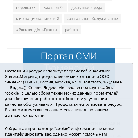
перевозки
Биатлон72
доступная среда
мир национальностей
социальное обслуживание
#РосмолодёжьГранты
работа
Настоящий ресурс использует сервис веб-аналитики
Яндекс.Метрика, предоставляемый компанией ООО
"Яндекс" (119021, Россия, Москва, ул. Л. Толстого, 16 (далее
— Яндекс)). Сервис Яндекс.Метрика использует файлы
"cookie" с целью сбора технических данных посетителей
Погода в Ялуторовске
для обеспечения работоспособности и улучшения
качества обслуживания. Продолжая использовать ресурс,
Вы автоматически соглашаетесь с использованием
данных технологий.
16+ ©
Ялуторовск знает / Новости города и
Собранная при помощи "cookie" информация не может
района
2016-2023
идентифицировать вас, однако может помочь нам
Учредитель: АНО «ИИЦ « Ялуторовская жизнь».