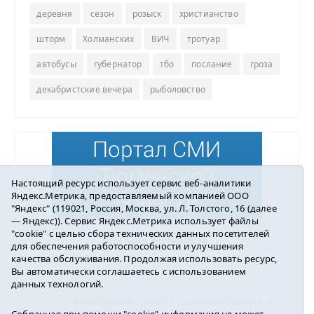
деревня
сезон
розыск
христианство
шторм
Холманских
ВИЧ
тротуар
автобусы
губернатор
тбо
послание
гроза
декабристские вечера
рыболовство
Настоящий ресурс использует сервис веб-аналитики
Яндекс.Метрика, предоставляемый компанией ООО
"Яндекс" (119021, Россия, Москва, ул. Л. Толстого, 16 (далее
— Яндекс)). Сервис Яндекс.Метрика использует файлы
"cookie" с целью сбора технических данных посетителей
Погода в Ялуторовске
для обеспечения работоспособности и улучшения
качества обслуживания. Продолжая использовать ресурс,
Вы автоматически соглашаетесь с использованием
данных технологий.
16+ ©
Ялуторовск знает / Новости города и