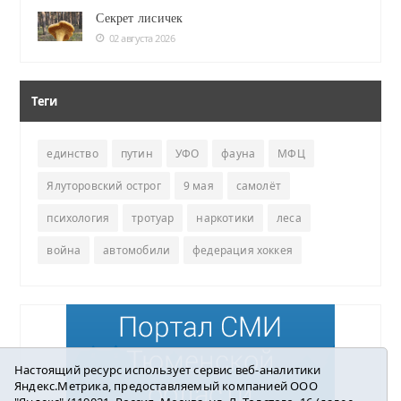
Секрет лисичек
02 августа 2026
Теги
единство
путин
УФО
фауна
МФЦ
Ялуторовский острог
9 мая
самолёт
психология
тротуар
наркотики
леса
война
автомобили
федерация хоккея
Настоящий ресурс использует сервис веб-аналитики
Яндекс.Метрика, предоставляемый компанией ООО