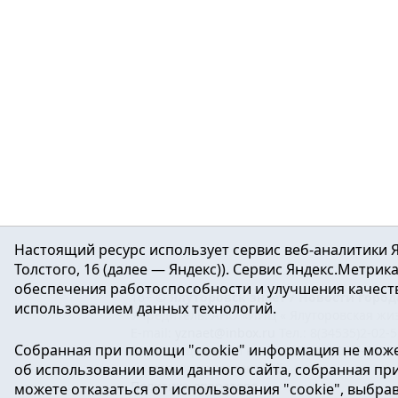
Настоящий ресурс использует сервис веб-аналитики Я
Толстого, 16 (далее — Яндекс)). Сервис Яндекс.Метри
обеспечения работоспособности и улучшения качеств
16+ ©
Ялуторовск знает / Новости город
использованием данных технологий.
Учредитель: АНО «ИИЦ « Ялуторовская жиз
E-mail:
yznaet@inbox.ru
Тел.: 8(34535)2-02-
Собранная при помощи "cookie" информация не може
Регистрационный номер ЭЛ № ФС 77-64937 
об использовании вами данного сайта, собранная при 
массовых коммуникаций.
Политика оператора
можете отказаться от использования "cookie", выбра