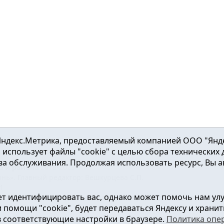
ндекс.Метрика, предоставляемый компанией ООО "Яндекс"
ка использует файлы "cookie" с целью сбора технических
а обслуживания. Продолжая использовать ресурс, Вы а
а и района
2016-2023
нь». Главный редактор: Вешкурцева С.П.
51
т идентифицировать вас, однако может помочь нам ул
от 24.02.2016г. выдан Федеральной службой по надзору в сфе
помощи "cookie", будет передаваться Яндексу и хранить
в соответствующие настройки в браузере.
Политика опе