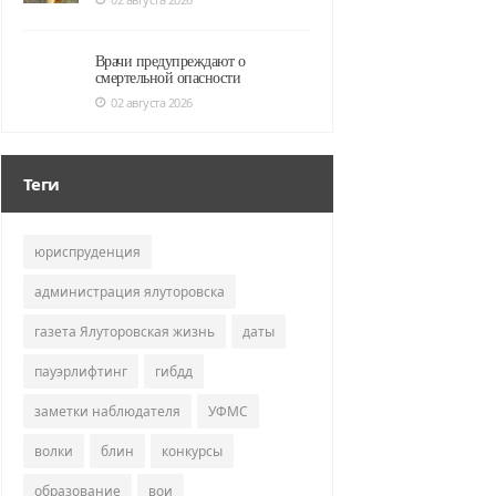
Врачи предупреждают о
смертельной опасности
02 августа 2026
Теги
юриспруденция
администрация ялуторовска
газета Ялуторовская жизнь
даты
пауэрлифтинг
гибдд
заметки наблюдателя
УФМС
волки
блин
конкурсы
образование
вои