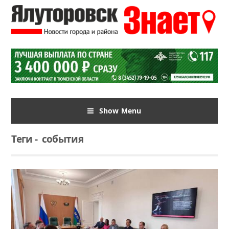
Show Menu
Теги
-
события