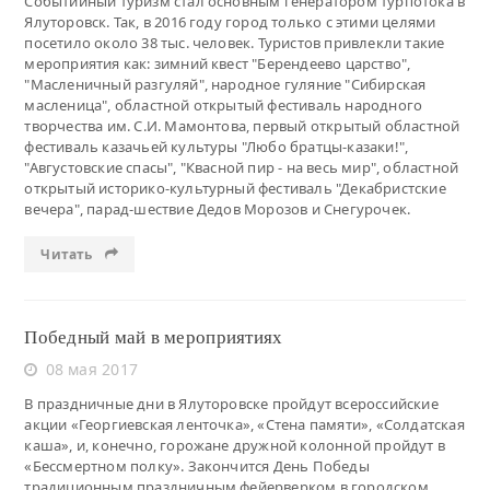
Событийный туризм стал основным генератором турпотока в
Ялуторовск. Так, в 2016 году город только с этими целями
посетило около 38 тыс. человек. Туристов привлекли такие
мероприятия как: зимний квест "Берендеево царство",
"Масленичный разгуляй", народное гуляние "Сибирская
масленица", областной открытый фестиваль народного
творчества им. С.И. Мамонтова, первый открытый областной
фестиваль казачьей культуры "Любо братцы-казаки!",
"Августовские спасы", "Квасной пир - на весь мир", областной
открытый историко-культурный фестиваль "Декабристские
вечера", парад-шествие Дедов Морозов и Снегурочек.
Читать
Победный май в мероприятиях
08 мая 2017
В праздничные дни в Ялуторовске пройдут всероссийские
акции «Георгиевская ленточка», «Стена памяти», «Солдатская
каша», и, конечно, горожане дружной колонной пройдут в
«Бессмертном полку». Закончится День Победы
традиционным праздничным фейерверком в городском