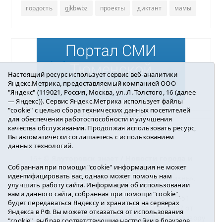
гордость
gjkbwbz
проекты
диктант
мамы
Настоящий ресурс использует сервис веб-аналитики
Яндекс.Метрика, предоставляемый компанией ООО
"Яндекс" (119021, Россия, Москва, ул. Л. Толстого, 16 (далее
— Яндекс)). Сервис Яндекс.Метрика использует файлы
"cookie" с целью сбора технических данных посетителей
Погода в Ялуторовске
для обеспечения работоспособности и улучшения
качества обслуживания. Продолжая использовать ресурс,
Вы автоматически соглашаетесь с использованием
данных технологий.
16+ ©
Ялуторовск знает / Новости города и
Собранная при помощи "cookie" информация не может
района
2016-2023
идентифицировать вас, однако может помочь нам
Учредитель: АНО «ИИЦ « Ялуторовская жизнь».
улучшить работу сайта. Информация об использовании
Главный редактор: Вешкурцева С.П.
вами данного сайта, собранная при помощи "cookie",
E-mail:
yznaet@inbox.ru
Тел.: 8(34535)2-02-51
будет передаваться Яндексу и храниться на серверах
Регистрационный номер ЭЛ № ФС 77-64937 от
Яндекса в РФ. Вы можете отказаться от использования
24.02.2016г. выдан Федеральной службой по надзору
"cookie", выбрав соответствующие настройки в браузере.