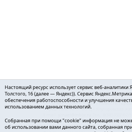
Настоящий ресурс использует сервис веб-аналитики Я
Толстого, 16 (далее — Яндекс)). Сервис Яндекс.Метри
обеспечения работоспособности и улучшения качеств
16+ ©
Ялуторовск знает / Новости город
использованием данных технологий.
Учредитель: АНО «ИИЦ « Ялуторовская жиз
E-mail:
yznaet@inbox.ru
Тел.: 8(34535)2-02-
Собранная при помощи "cookie" информация не може
Регистрационный номер ЭЛ № ФС 77-64937 
об использовании вами данного сайта, собранная при 
массовых коммуникаций.