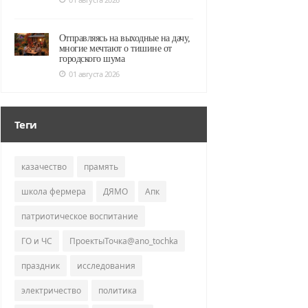
Отправляясь на выходные на дачу,
многие мечтают о тишине от
городского шума
01 августа 2026
Теги
казачество
прамять
школа фермера
ДЯМО
Апк
патриотическое воспитание
ГО и ЧС
ПроектыТочка@ano_tochka
праздник
исследования
электричество
политика