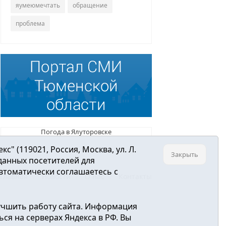
яумеюмечтать
обращение
проблема
Погода в Ялуторовске
 (119021, Россия, Москва, ул. Л.
Закрыть
 данных посетителей для
втоматически соглашаетесь с
Главная
Новости
О нас
Контакты
учшить работу сайта. Информация
ре связи, информационных технологий и
ся на серверах Яндекса в РФ. Вы