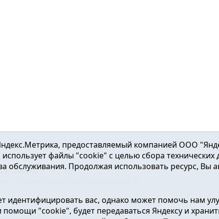
ндекс.Метрика, предоставляемый компанией ООО "Яндекс"
ка использует файлы "cookie" с целью сбора технических
а обслуживания. Продолжая использовать ресурс, Вы а
а и района
2016-2023
нь». Главный редактор: Вешкурцева С.П.
51
т идентифицировать вас, однако может помочь нам ул
от 24.02.2016г. выдан Федеральной службой по надзору в сфе
помощи "cookie", будет передаваться Яндексу и хранить