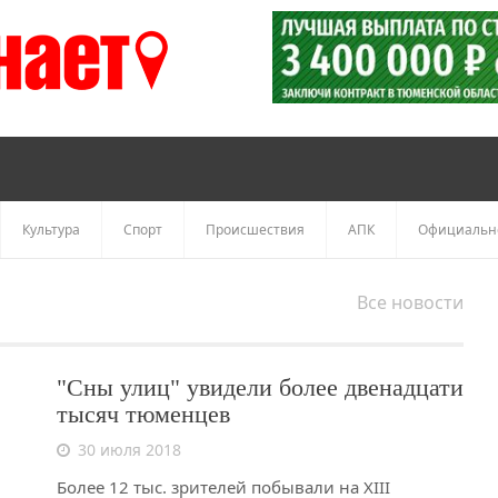
Культура
Спорт
Происшествия
АПК
Официальн
Все новости
"Сны улиц" увидели более двенадцати
тысяч тюменцев
30 июля 2018
Более 12 тыс. зрителей побывали на XIII