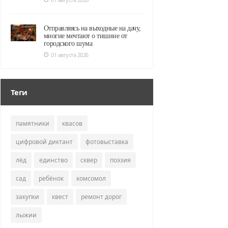
Отправляясь на выходные на дачу,
многие мечтают о тишине от
городского шума
01 августа 2026
Теги
памятники
квасов
цифровой диктант
фотовыставка
лёд
единство
сквер
поэзия
сад
ребёнок
комсомол
закупки
квест
ремонт дорог
лыжии