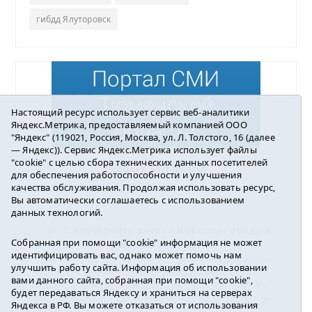
гибдд Ялуторовск
Настоящий ресурс использует сервис веб-аналитики
Яндекс.Метрика, предоставляемый компанией ООО
"Яндекс" (119021, Россия, Москва, ул. Л. Толстого, 16 (далее
— Яндекс)). Сервис Яндекс.Метрика использует файлы
"cookie" с целью сбора технических данных посетителей
Погода в Ялуторовске
для обеспечения работоспособности и улучшения
качества обслуживания. Продолжая использовать ресурс,
Вы автоматически соглашаетесь с использованием
данных технологий.
16+ ©
Ялуторовск знает / Новости города и
Собранная при помощи "cookie" информация не может
района
2016-2023
идентифицировать вас, однако может помочь нам
Учредитель: АНО «ИИЦ « Ялуторовская жизнь».
улучшить работу сайта. Информация об использовании
Главный редактор: Вешкурцева С.П.
вами данного сайта, собранная при помощи "cookie",
E-mail:
yznaet@inbox.ru
Тел.: 8(34535)2-02-51
будет передаваться Яндексу и храниться на серверах
Регистрационный номер ЭЛ № ФС 77-64937 от
Яндекса в РФ. Вы можете отказаться от использования