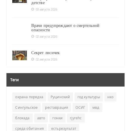
детстве
03 августа 2026
Врачи предупреждают о смертельной
опасности
02 августа 2026
Секрет лисичек
02 августа 2026
Теги
охрана порядка
Руцинский
год культуры
нко
Сингульское
реставрация
ОСИГ
мвд
блокада
авто
гонки
rjyrehc
среда обитания
естьрезультат