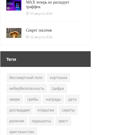
MAX теперь не расходует
траффик
03 августа 2026
Секрет лисичек
02 августа 2026
Теги
бессмертный полк
картошка
кибербезопасность
Цифра
звери
грибы
награды
дата
росгвардия
открытие
сироты
религия
парашюты
квест
христианство