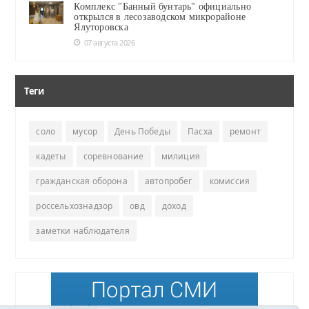
Комплекс "Банный бунтарь" официально
открылся в лесозаводском микрорайоне
Ялуторовска
07 августа 2026
Теги
соло
мусор
День Победы
Пасха
ремонт
кадеты
соревнование
милиция
гражданская оборона
автопробег
комиссия
россельхознадзор
овд
доход
заметки наблюдателя