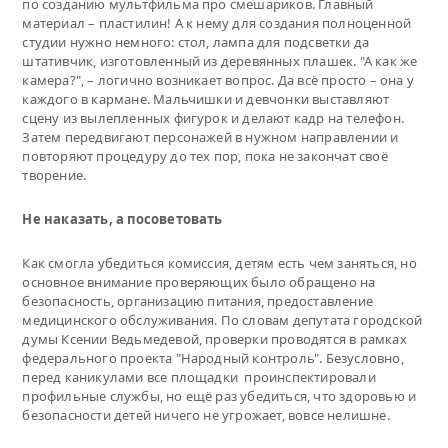
по созданию мультфильма про смешариков. Главный
материал – пластилин! А к нему для создания полноценной
студии нужно немного: стол, лампа для подсветки да
штативчик, изготовленный из деревянных плашек. "А как же
камера?", – логично возникает вопрос. Да всё просто – она у
каждого в кармане. Мальчишки и девчонки выставляют
сцену из вылепленных фигурок и делают кадр на телефон.
Затем передвигают персонажей в нужном направлении и
повторяют процедуру до тех пор, пока не закончат своё
творение.
Не наказать, а посоветовать
Как смогла убедиться комиссия, детям есть чем заняться, но
основное внимание проверяющих было обращено на
безопасность, организацию питания, предоставление
медицинского обслуживания. По словам депутата городской
думы Ксении Ведьмедевой, проверки проводятся в рамках
федерального проекта "Народный контроль". Безусловно,
перед каникулами все площадки проинспектировали
профильные службы, но ещё раз убедиться, что здоровью и
безопасности детей ничего не угрожает, вовсе нелишне.