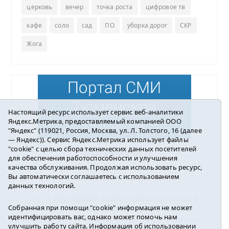
церковь
вечер
точка роста
цифровое тв
кафе
соло
сад
ПО
уборка дорог
СКР
Жога
Настоящий ресурс использует сервис веб-аналитики
Яндекс.Метрика, предоставляемый компанией ООО
"Яндекс" (119021, Россия, Москва, ул. Л. Толстого, 16 (далее
— Яндекс)). Сервис Яндекс.Метрика использует файлы
"cookie" с целью сбора технических данных посетителей
Погода в Ялуторовске
для обеспечения работоспособности и улучшения
качества обслуживания. Продолжая использовать ресурс,
Вы автоматически соглашаетесь с использованием
данных технологий.
16+ ©
Ялуторовск знает / Новости города и
Собранная при помощи "cookie" информация не может
района
2016-2023
идентифицировать вас, однако может помочь нам
Учредитель: АНО «ИИЦ « Ялуторовская жизнь».
улучшить работу сайта. Информация об использовании