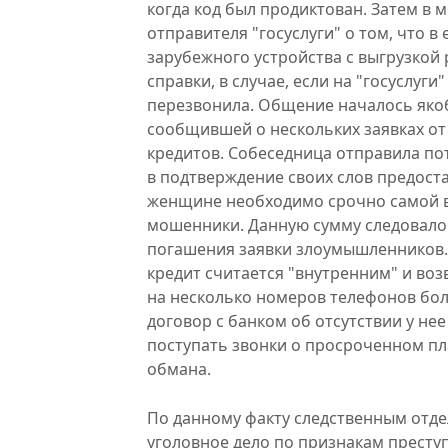
когда код был продиктован. Затем в
отправителя "госуслуги" о том, что 
зарубежного устройства с выгрузкой 
справки, в случае, если на "госуслуг
перезвонила. Общение началось якоб
сообщившей о нескольких заявках от
кредитов. Собеседница отправила по
в подтверждение своих слов предоста
женщине необходимо срочно самой вз
мошенники. Данную сумму следовало 
погашения заявки злоумышленников.
кредит считается "внутренним" и во
на несколько номеров телефонов бол
договор с банком об отсутствии у нее
поступать звонки о просроченном пла
обмана.
По данному факту следственным отд
уголовное дело по признакам престу