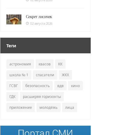
Секрет лисичек
02 августа 2026
Теги
астрономия
квасов
КК
школа № 1
спасатели
ЖКХ
ГСВГ
безопасность
вдв
кино
ГДК
расширяя горизонты
приложение
молодёжь
лица