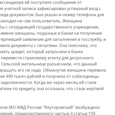
 мессенджере ей поступило сообщение от
в ее учетной записи зафиксирован успешный вход с
ряда документов. Был указан и номер телефона для
и" заходил не сам пользователь. Женщина
ы с сотрудницей государственного учреждения,
 имени женщины, поданных в банки на получение
терпевшей заявление для заполнения в госслужбу, и
вила документы с печатями. Она пояснила, что
ять кредит, который запросили в банке
перевести страховому агенту для досрочного
 Сельской жительнице разъяснили, что данный
звращать его не надо. Обманутая женщина перевела
ее 490 тысяч рублей и получила от собеседницы
 задолженности. Когда же через месяц ей стали
теже по кредиту, она осознала, что стала жертвой
елом МО МВД России "Ялуторовский" возбуждено
пления, предусмотренного частью 3 статьи 159