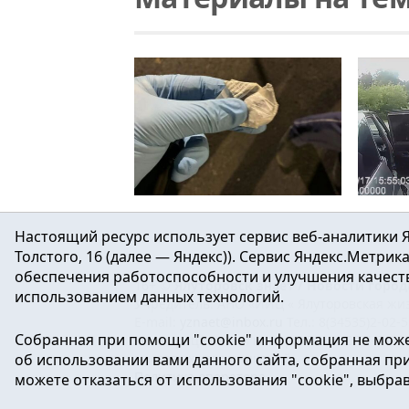
Читать
Сотрудники Госавтоинспекции в Тюменском районе задержали подозреваемого в незаконном хранении наркотиков
Проведенная экспертиза установила, что изъятое является наркотиком N-метилэфедроном массой 0,37 грамма.
В Тюме
Настоящий ресурс использует сервис веб-аналитики Я
Толстого, 16 (далее — Яндекс)). Сервис Яндекс.Метри
обеспечения работоспособности и улучшения качеств
16+ ©
Ялуторовск знает / Новости город
использованием данных технологий.
Учредитель: АНО «ИИЦ « Ялуторовская жиз
E-mail:
yznaet@inbox.ru
Тел.: 8(34535)2-02-
Собранная при помощи "cookie" информация не може
Регистрационный номер ЭЛ № ФС 77-64937 
об использовании вами данного сайта, собранная при 
массовых коммуникаций.
Политика оператора
можете отказаться от использования "cookie", выбра