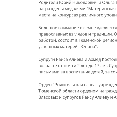
Родители Юрий Николаевич и Ольга Вл
награждены медалями "Материнская с
места на конкурсах различного уровн
Большое внимание в семье уделяетс
православных взглядов и традиций.
работой, состоит в Тюменской реги
успешных матерей "Юнона".
Супруги Раиса Алиева и Ахмед Костоев 
возрасте от почти 2 лет до 17 лет. 
письмами за воспитание детей, за с
Орден "Родительская слава" учрежден
Тюменской области орденом награжд
Власовых и супругов Раису Алиеву и А