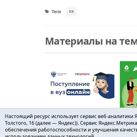
Теги
КК
Материалы на тем
Читать
Всероссийск
Кл
Поступление в вуз онлайн
На портале абитуриент выбирает специальность и учебное заведение, соответствующее его индивидуальным параметрам, может отслеживать статус заявления и направлять документы для зачисления.
Настоящий ресурс использует сервис веб-аналитики Я
Толстого, 16 (далее — Яндекс)). Сервис Яндекс.Метри
обеспечения работоспособности и улучшения качеств
16+ ©
Ялуторовск знает / Новости город
использованием данных технологий.