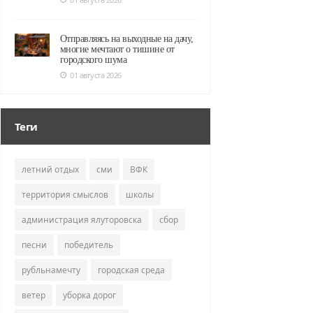
Отправляясь на выходные на дачу,
многие мечтают о тишине от
городского шума
01 августа 2026
Теги
летний отдых
сми
ВФК
территория смыслов
школы
администрация ялуторовска
сбор
песни
победитель
рубльнамечту
городская среда
ветер
уборка дорог