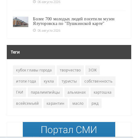
06 августа 2026
Более 700 молодых людей посетили музеи
Ялуторовска по "Пушкинской карте"
06 августа 2026
Теги
кубок главы города
творчество
ЗОЖ
итоги года
кукла
туристы
собственность
ГАИ
паралимпийцы
альманах
картошка
всейсемьёй
карантин
масло
ржд