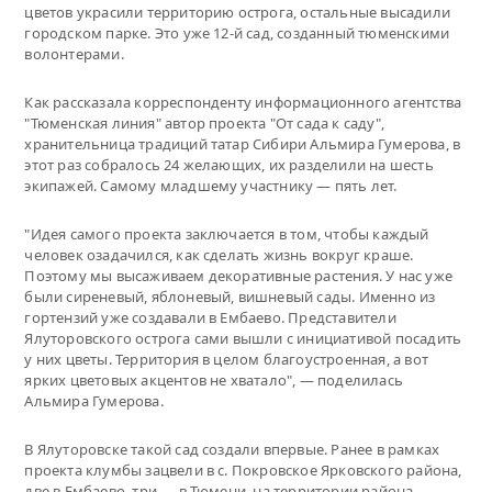
цветов украсили территорию острога, остальные высадили
городском парке. Это уже 12-й сад, созданный тюменскими
волонтерами.
Как рассказала корреспонденту информационного агентства
"Тюменская линия" автор проекта "От сада к саду",
хранительница традиций татар Сибири Альмира Гумерова, в
этот раз собралось 24 желающих, их разделили на шесть
экипажей. Самому младшему участнику — пять лет.
"Идея самого проекта заключается в том, чтобы каждый
человек озадачился, как сделать жизнь вокруг краше.
Поэтому мы высаживаем декоративные растения. У нас уже
были сиреневый, яблоневый, вишневый сады. Именно из
гортензий уже создавали в Ембаево. Представители
Ялуторовского острога сами вышли с инициативой посадить
у них цветы. Территория в целом благоустроенная, а вот
ярких цветовых акцентов не хватало", — поделилась
Альмира Гумерова.
В Ялуторовске такой сад создали впервые. Ранее в рамках
проекта клумбы зацвели в с. Покровское Ярковского района,
две в Ембаево, три — в Тюмени, на территории района,