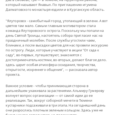
который называют Янавыл. По приглашению игумена
Далматовского монастыря ездили и в Курганскую область.
"Ялуторовск - самобытный город, утопающий в зелени. А вот
цветов там мало. Самым главным мотиватором стала
команда Ялуторовского острога. Поскольку мы попали на
день Святой Троицы, настоятель собора пригласил нас на
праздничный молебен. После службы угостили чаем,
блинами, а после высадки цветов для нас провели экскурсию
по острогу. Люди, которые участвуют в акции "От сада к
саду", во-первых, путешествуют, знакомятся с
достопримечательностями, во-вторых, делают благое дело.
здесь царит особая атмосфера созидания, творчества,
открытости, искреннего общения", — рассказала автор
проекта.
Важное условие - чтобы принимающая сторона в
дальнейшем ухаживала за растениями. Альмиру Гумерову
волнует вопрос организации — от самой идеи до ее
реализации. Так, вокруг соборной мечети в Тюмени
кустарники подсаживали в три этапа. На сегодняшний день
они разрослись плотным зеленым кольцом. Здесь уже не