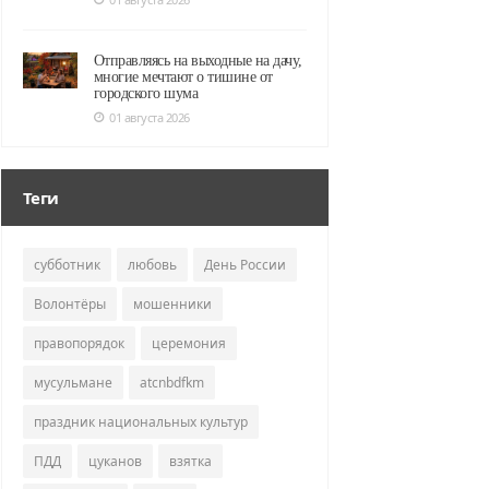
Отправляясь на выходные на дачу,
многие мечтают о тишине от
городского шума
01 августа 2026
Теги
субботник
любовь
День России
Волонтёры
мошенники
правопорядок
церемония
мусульмане
atcnbdfkm
праздник национальных культур
ПДД
цуканов
взятка