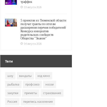
траффик
03 августа 2026
5 проектов из Тюменской области
получат гранты по итогам
расширения перечня победителей
Конкурса инициатив
родительских сообществ
Общества "Знание"
04 августа 2026
Теги
шоу
вандалы
код кино
рыбалка
профсоюз
носки
закупки
приметы
страхование
Россия
перепись населения