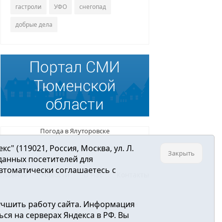
гастроли
УФО
снегопад
добрые дела
Погода в Ялуторовске
 (119021, Россия, Москва, ул. Л.
Закрыть
 данных посетителей для
втоматически соглашаетесь с
Главная
Новости
О нас
Контакты
учшить работу сайта. Информация
ре связи, информационных технологий и
ся на серверах Яндекса в РФ. Вы