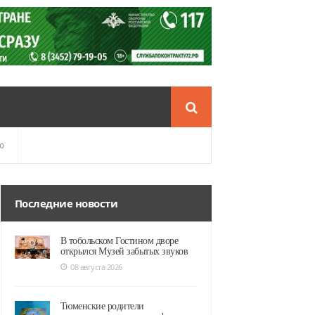
о
Последние новости
В тобольском Гостином дворе
открылся Музей забытых звуков
08 августа 2026
Тюменские родители