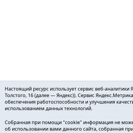
Настоящий ресурс использует сервис веб-аналитики Я
Толстого, 16 (далее — Яндекс)). Сервис Яндекс.Метри
обеспечения работоспособности и улучшения качеств
16+ ©
Ялуторовск знает / Новости город
использованием данных технологий.
Учредитель: АНО «ИИЦ « Ялуторовская жиз
E-mail:
yznaet@inbox.ru
Тел.: 8(34535)2-02-
Собранная при помощи "cookie" информация не може
Регистрационный номер ЭЛ № ФС 77-64937 
об использовании вами данного сайта, собранная при 
массовых коммуникаций.