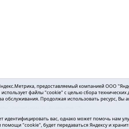
ндекс.Метрика, предоставляемый компанией ООО "Яндекс"
ка использует файлы "cookie" с целью сбора технических
а обслуживания. Продолжая использовать ресурс, Вы а
а и района
2016-2023
нь». Главный редактор: Вешкурцева С.П.
51
т идентифицировать вас, однако может помочь нам ул
от 24.02.2016г. выдан Федеральной службой по надзору в сфе
помощи "cookie", будет передаваться Яндексу и хранить