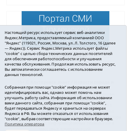
Настоящий ресурс использует сервис веб-аналитики
Яндекс.Метрика, предоставляемый компанией ООО
"Яндекс" (119021, Россия, Москва, ул. Л. Толстого, 16 (далее
— Яндекс)). Сервис Яндекс.Метрика использует файлы
"cookie" с целью сбора технических данных посетителей
Погода в Ялуторовске
для обеспечения работоспособности и улучшения
качества обслуживания. Продолжая использовать ресурс,
Вы автоматически соглашаетесь с использованием
данных технологий.
16+ ©
Ялуторовск знает / Новости города и
Собранная при помощи "cookie" информация не может
района
2016-2023
идентифицировать вас, однако может помочь нам
Учредитель: АНО «ИИЦ « Ялуторовская жизнь».
улучшить работу сайта. Информация об использовании
Главный редактор: Вешкурцева С.П.
вами данного сайта, собранная при помощи "cookie",
E-mail:
yznaet@inbox.ru
Тел.: 8(34535)2-02-51
будет передаваться Яндексу и храниться на серверах
Регистрационный номер ЭЛ № ФС 77-64937 от
Яндекса в РФ. Вы можете отказаться от использования
24.02.2016г. выдан Федеральной службой по надзору
"cookie", выбрав соответствующие настройки в браузере.
в сфере связи, информационных технологий и
Политика оператора
массовых коммуникаций.