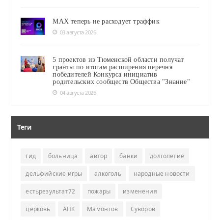
MAX теперь не расходует траффик
03 августа 2026
5 проектов из Тюменской области получат
гранты по итогам расширения перечня
победителей Конкурса инициатив
родительских сообществ Общества "Знание"
04 августа 2026
Теги
гид
больница
автор
банки
долголетие
дельфийские игры
алкоголь
народные новости
естьрезультат72
пожары
изменения
церковь
АПК
Мамонтов
Суворов