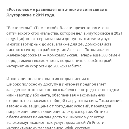
«Ростелеком» развивает оптические сети связи в
Ялуторовске с 2011 года.
"Ростелеком" в Тюменской области презентовал итоги
оптического строительства, которое вел в Ялуторовске в 2021
году. Цифровые сервисы стали доступны жителям двух
многоквартирных домов, а также для 248 домохозяйств
частного сектора в районе улиц Агеева — Тополиная и
Железнодорожная — Комсомольская. Теперь еще 300 семей
города имеют возможность подключить сверхбыстрый
интернет на скорости до 200-250 Мбит/с.
Инновационная технология подключения к
широкополосному доступу в интернет предполагает
заведение оптоволоконного кабеля непосредственно в дом
или квартиру абонента, обеспечивая максимальную
скорость независимо от общей нагрузки на сеть. Такая линия
автономна, защищена от погодных условий, перепадов
напряжения или отключения электроэнергии. Оптика
обеспечивает клиентам доступ к широкому спектру
телекоммуникационных услуг: домашней Wi-Fi-cети,
интерактивному телевидению Wink, системе