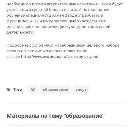
необходимо пройти вступительные испытания. Также будет
учитываться средний балл аттестата. А по окончании
обучения специалист должен 3 года отработать в
муниципальных и государственных учреждениях и
организациях по профилю физкультурно-спортивной
деятельности.
Подробнее с условиями и требованиями целевого набора
можно ознакомиться в постановлении по
ссылке
http://www.osdusshor.ru/tselevoy-priyem/
Теги
АС
образование
спорт
Материалы на тему "образование"
Читать
Читать
Читать