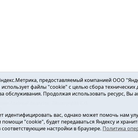
ндекс.Метрика, предоставляемый компанией ООО "Яндекс"
ка использует файлы "cookie" с целью сбора технических
а обслуживания. Продолжая использовать ресурс, Вы а
а и района
2016-2023
нь». Главный редактор: Вешкурцева С.П.
51
т идентифицировать вас, однако может помочь нам ул
от 24.02.2016г. выдан Федеральной службой по надзору в сфе
помощи "cookie", будет передаваться Яндексу и хранить
в соответствующие настройки в браузере.
Политика опе