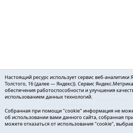
Настоящий ресурс использует сервис веб-аналитики Я
Толстого, 16 (далее — Яндекс)). Сервис Яндекс.Метри
обеспечения работоспособности и улучшения качеств
16+ ©
Ялуторовск знает / Новости город
использованием данных технологий.
Учредитель: АНО «ИИЦ « Ялуторовская жиз
E-mail:
yznaet@inbox.ru
Тел.: 8(34535)2-02-
Собранная при помощи "cookie" информация не може
Регистрационный номер ЭЛ № ФС 77-64937 
об использовании вами данного сайта, собранная при 
массовых коммуникаций.
Политика оператора
можете отказаться от использования "cookie", выбра