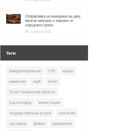
Отправляясь на выходные на дачу,
многие мечтают о тишине от
городского шума
01 августа 2026
Теги
Заводопетровское
СУП
каржа
комиссия
герб
отчёт
75 лет тюменской области
Сад и огород
инвестиции
государственные услуги
школа им
год семьи
фейки
церемония