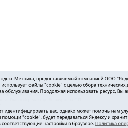
ндекс.Метрика, предоставляемый компанией ООО "Яндекс"
ка использует файлы "cookie" с целью сбора технических
а обслуживания. Продолжая использовать ресурс, Вы а
а и района
2016-2023
нь». Главный редактор: Вешкурцева С.П.
51
т идентифицировать вас, однако может помочь нам ул
от 24.02.2016г. выдан Федеральной службой по надзору в сфе
помощи "cookie", будет передаваться Яндексу и хранить
в соответствующие настройки в браузере.
Политика опе