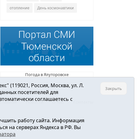
отопление
День космонавтики
Погода в Ялуторовске
 (119021, Россия, Москва, ул. Л.
Закрыть
 данных посетителей для
втоматически соглашаетесь с
Главная
Новости
О нас
Контакты
учшить работу сайта. Информация
ре связи, информационных технологий и
ся на серверах Яндекса в РФ. Вы
ратора