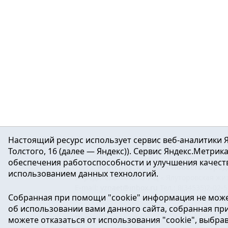
Настоящий ресурс использует сервис веб-аналитики Я
Толстого, 16 (далее — Яндекс)). Сервис Яндекс.Метри
обеспечения работоспособности и улучшения качеств
16+ ©
Ялуторовск знает / Новости город
использованием данных технологий.
Учредитель: АНО «ИИЦ « Ялуторовская жиз
E-mail:
yznaet@inbox.ru
Тел.: 8(34535)2-02-
Собранная при помощи "cookie" информация не може
Регистрационный номер ЭЛ № ФС 77-64937 
об использовании вами данного сайта, собранная при 
массовых коммуникаций.
Политика оператора
можете отказаться от использования "cookie", выбра