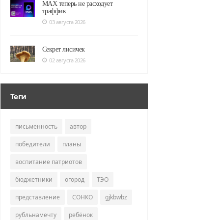
MAX теперь не расходует
траффик
03 августа 2026
Секрет лисичек
02 августа 2026
Теги
письменность
автор
победители
планы
воспитание патриотов
бюджетники
огород
ТЭО
представление
СОНКО
gjkbwbz
рубльнамечту
ребёнок