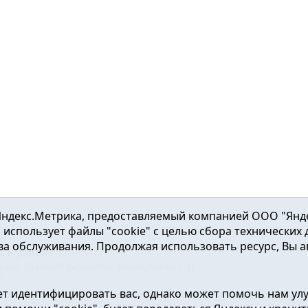
ндекс.Метрика, предоставляемый компанией ООО "Яндекс"
ка использует файлы "cookie" с целью сбора технических
а обслуживания. Продолжая использовать ресурс, Вы а
а и района
2016-2023
нь». Главный редактор: Вешкурцева С.П.
51
т идентифицировать вас, однако может помочь нам ул
от 24.02.2016г. выдан Федеральной службой по надзору в сфе