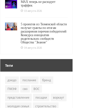
MAX теперь не расходует
траффик
03 августа 2026
5 проектов из Тюменской области
получат гранты по итогам
расширения перечня победителей
Конкурса инициатив
родительских сообществ
Общества "Знание"
04 августа 2026
Теги
дзюдо
послание
бренд
ПМЭФ
сво
ВОС
представление
посадки
воркаут
молодая семья
строительство