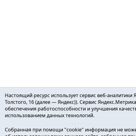
Настоящий ресурс использует сервис веб-аналитики Я
Толстого, 16 (далее — Яндекс)). Сервис Яндекс.Метри
обеспечения работоспособности и улучшения качеств
16+ ©
Ялуторовск знает / Новости город
использованием данных технологий.
Учредитель: АНО «ИИЦ « Ялуторовская жиз
E-mail:
yznaet@inbox.ru
Тел.: 8(34535)2-02-
Собранная при помощи "cookie" информация не може
Регистрационный номер ЭЛ № ФС 77-64937 
массовых коммуникаций.