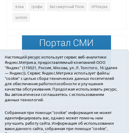
ёлка
трофи
Бессмертный Полк
НПНаука
школа
Настоящий ресурс использует сервис веб-аналитики
Яндекс.Метрика, предоставляемый компанией ООО
"Яндекс" (119021, Россия, Москва, ул. Л. Толстого, 16 (далее
— Яндекс)). Сервис Яндекс.Метрика использует файлы
"cookie" с целью сбора технических данных посетителей
Погода в Ялуторовске
для обеспечения работоспособности и улучшения
качества обслуживания. Продолжая использовать ресурс,
Вы автоматически соглашаетесь с использованием
данных технологий.
16+ ©
Ялуторовск знает / Новости города и
Собранная при помощи "cookie" информация не может
района
2016-2023
идентифицировать вас, однако может помочь нам
Учредитель: АНО «ИИЦ « Ялуторовская жизнь».
улучшить работу сайта. Информация об использовании
Главный редактор: Вешкурцева С.П.
вами данного сайта, собранная при помощи "cookie",
E-mail:
yznaet@inbox.ru
Тел.: 8(34535)2-02-51