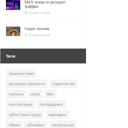
MAX теперь не расходует
траффик
03 августа 2026
Секрет лисичек
02 августа 2026
Теги
происшествия
расширяя горизонты
студенчество
картины
кукла
КВН
консультация
господдержка
кубок главы города
черлидинг
обман
цбтюмень
контрольная