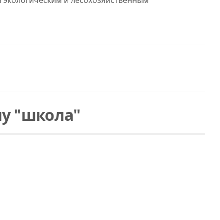
 экологическим и лесохозяйственным
у "школа"