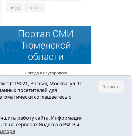
гибдд
штрафы
Погода в Ялуторовске
 (119021, Россия, Москва, ул. Л.
Закрыть
 данных посетителей для
втоматически соглашаетесь с
Главная
Новости
О нас
Контакты
учшить работу сайта. Информация
ре связи, информационных технологий и
ся на серверах Яндекса в РФ. Вы
ратора