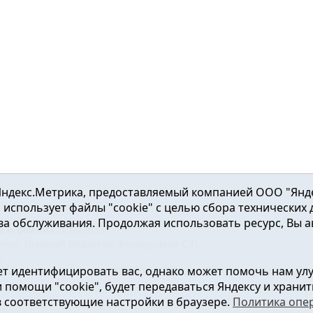
ндекс.Метрика, предоставляемый компанией ООО "Яндекс"
ка использует файлы "cookie" с целью сбора технических
а обслуживания. Продолжая использовать ресурс, Вы а
а и района
2016-2023
нь». Главный редактор: Вешкурцева С.П.
51
т идентифицировать вас, однако может помочь нам ул
от 24.02.2016г. выдан Федеральной службой по надзору в сфе
помощи "cookie", будет передаваться Яндексу и хранить
в соответствующие настройки в браузере.
Политика опе