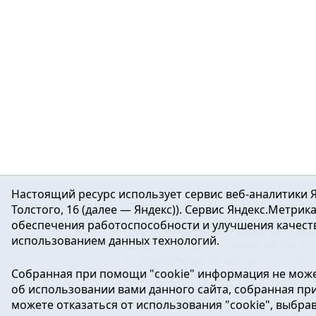
Настоящий ресурс использует сервис веб-аналитики Я
Толстого, 16 (далее — Яндекс)). Сервис Яндекс.Метри
обеспечения работоспособности и улучшения качеств
16+ ©
Ялуторовск знает / Новости город
использованием данных технологий.
Учредитель: АНО «ИИЦ « Ялуторовская жиз
E-mail:
yznaet@inbox.ru
Тел.: 8(34535)2-02-
Собранная при помощи "cookie" информация не може
Регистрационный номер ЭЛ № ФС 77-64937 
об использовании вами данного сайта, собранная при 
массовых коммуникаций.
Политика оператора
можете отказаться от использования "cookie", выбра