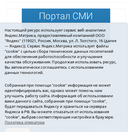
Настоящий ресурс использует сервис веб-аналитики
Яндекс.Метрика, предоставляемый компанией ООО
"Яндекс" (119021, Россия, Москва, ул. Л. Толстого, 16 (далее
— Яндекс)). Сервис Яндекс.Метрика использует файлы
"cookie" с целью сбора технических данных посетителей
Погода в Ялуторовске
для обеспечения работоспособности и улучшения
качества обслуживания. Продолжая использовать ресурс,
Вы автоматически соглашаетесь с использованием
данных технологий.
16+ ©
Ялуторовск знает / Новости города и
Собранная при помощи "cookie" информация не может
района
2016-2023
идентифицировать вас, однако может помочь нам
Учредитель: АНО «ИИЦ « Ялуторовская жизнь».
улучшить работу сайта. Информация об использовании
Главный редактор: Вешкурцева С.П.
вами данного сайта, собранная при помощи "cookie",
E-mail:
yznaet@inbox.ru
Тел.: 8(34535)2-02-51
будет передаваться Яндексу и храниться на серверах
Регистрационный номер ЭЛ № ФС 77-64937 от
Яндекса в РФ. Вы можете отказаться от использования
24.02.2016г. выдан Федеральной службой по надзору
"cookie", выбрав соответствующие настройки в браузере.
в сфере связи, информационных технологий и
Политика оператора
массовых коммуникаций.