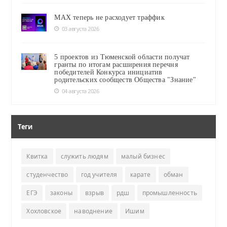
MAX теперь не расходует траффик
03 августа 2026
5 проектов из Тюменской области получат
гранты по итогам расширения перечня
победителей Конкурса инициатив
родительских сообществ Общества "Знание"
04 августа 2026
Теги
Квитка
служить людям
малый бизнес
студенчество
год учителя
карате
обман
ЕГЭ
законы
взрыв
рдш
промышленность
Хохловское
наводнение
Ишим