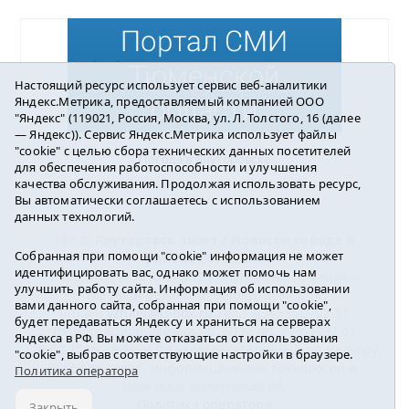
Настоящий ресурс использует сервис веб-аналитики
Яндекс.Метрика, предоставляемый компанией ООО
"Яндекс" (119021, Россия, Москва, ул. Л. Толстого, 16 (далее
— Яндекс)). Сервис Яндекс.Метрика использует файлы
"cookie" с целью сбора технических данных посетителей
Погода в Ялуторовске
для обеспечения работоспособности и улучшения
качества обслуживания. Продолжая использовать ресурс,
Вы автоматически соглашаетесь с использованием
данных технологий.
16+ ©
Ялуторовск знает / Новости города и
Собранная при помощи "cookie" информация не может
района
2016-2023
идентифицировать вас, однако может помочь нам
Учредитель: АНО «ИИЦ « Ялуторовская жизнь».
улучшить работу сайта. Информация об использовании
Главный редактор: Вешкурцева С.П.
вами данного сайта, собранная при помощи "cookie",
E-mail:
yznaet@inbox.ru
Тел.: 8(34535)2-02-51
будет передаваться Яндексу и храниться на серверах
Регистрационный номер ЭЛ № ФС 77-64937 от
Яндекса в РФ. Вы можете отказаться от использования
24.02.2016г. выдан Федеральной службой по надзору
"cookie", выбрав соответствующие настройки в браузере.
в сфере связи, информационных технологий и
Политика оператора
массовых коммуникаций.
Политика оператора
Закрыть