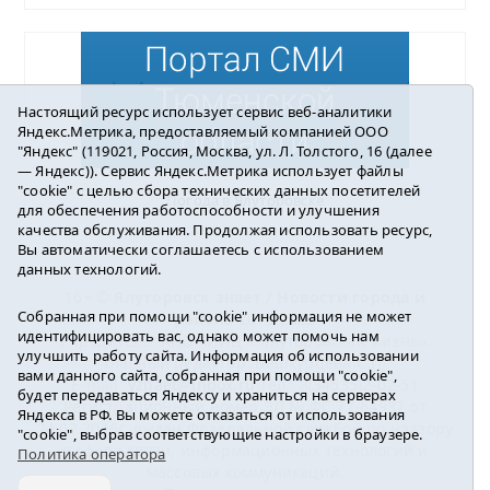
Настоящий ресурс использует сервис веб-аналитики
Яндекс.Метрика, предоставляемый компанией ООО
"Яндекс" (119021, Россия, Москва, ул. Л. Толстого, 16 (далее
— Яндекс)). Сервис Яндекс.Метрика использует файлы
"cookie" с целью сбора технических данных посетителей
Погода в Ялуторовске
для обеспечения работоспособности и улучшения
качества обслуживания. Продолжая использовать ресурс,
Вы автоматически соглашаетесь с использованием
данных технологий.
16+ ©
Ялуторовск знает / Новости города и
Собранная при помощи "cookie" информация не может
района
2016-2023
идентифицировать вас, однако может помочь нам
Учредитель: АНО «ИИЦ « Ялуторовская жизнь».
улучшить работу сайта. Информация об использовании
Главный редактор: Вешкурцева С.П.
вами данного сайта, собранная при помощи "cookie",
E-mail:
yznaet@inbox.ru
Тел.: 8(34535)2-02-51
будет передаваться Яндексу и храниться на серверах
Регистрационный номер ЭЛ № ФС 77-64937 от
Яндекса в РФ. Вы можете отказаться от использования
24.02.2016г. выдан Федеральной службой по надзору
"cookie", выбрав соответствующие настройки в браузере.
в сфере связи, информационных технологий и
Политика оператора
массовых коммуникаций.