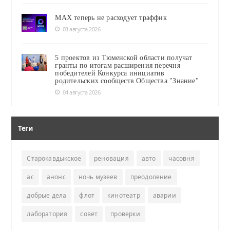
MAX теперь не расходует траффик
03 августа 2026
5 проектов из Тюменской области получат
гранты по итогам расширения перечня
победителей Конкурса инициатив
родительских сообществ Общества "Знание"
04 августа 2026
Теги
Старокавдыкское
реновация
авто
часовня
ас
анонс
ночь музеев
преодоление
добрые дела
флот
кинотеатр
аварии
лаборатория
совет
проверки