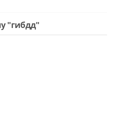
у "гибдд"