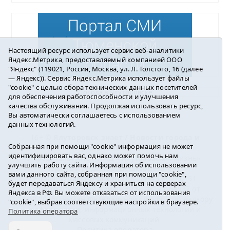
Настоящий ресурс использует сервис веб-аналитики
Яндекс.Метрика, предоставляемый компанией ООО
"Яндекс" (119021, Россия, Москва, ул. Л. Толстого, 16 (далее
— Яндекс)). Сервис Яндекс.Метрика использует файлы
"cookie" с целью сбора технических данных посетителей
Погода в Ялуторовске
для обеспечения работоспособности и улучшения
качества обслуживания. Продолжая использовать ресурс,
Вы автоматически соглашаетесь с использованием
данных технологий.
16+ ©
Ялуторовск знает / Новости города и
Собранная при помощи "cookie" информация не может
района
2016-2023
идентифицировать вас, однако может помочь нам
Учредитель: АНО «ИИЦ « Ялуторовская жизнь».
улучшить работу сайта. Информация об использовании
Главный редактор: Вешкурцева С.П.
вами данного сайта, собранная при помощи "cookie",
E-mail:
yznaet@inbox.ru
Тел.: 8(34535)2-02-51
будет передаваться Яндексу и храниться на серверах
Регистрационный номер ЭЛ № ФС 77-64937 от
Яндекса в РФ. Вы можете отказаться от использования
24.02.2016г. выдан Федеральной службой по надзору
"cookie", выбрав соответствующие настройки в браузере.
в сфере связи, информационных технологий и
Политика оператора
массовых коммуникаций.
Политика оператора