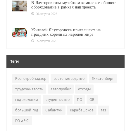
В Ялуторовском музейном комплексе обновят
оборудование в рамках нацпроекта
06 августа 2026
Жителей Ялуторовска приглашают на
праздник коренных народов мира
05 августа 2026
Теги
Роспотребнадзор
растениеводство
Гильгенберг
трудозанятость
автопробег
отходы
год экологии
студенчество
ПО
ОВ
большой год
Сабантуй
Карабашское
газ
ГО и ЧС