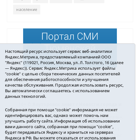
население
Настоящий ресурс использует сервис веб-аналитики
Яндекс.Метрика, предоставляемый компанией ООО
"Яндекс" (119021, Россия, Москва, ул. Л. Толстого, 16 (далее
— Яндекс)). Сервис Яндекс.Метрика использует файлы
"cookie" с целью сбора технических данных посетителей
Погода в Ялуторовске
для обеспечения работоспособности и улучшения
качества обслуживания. Продолжая использовать ресурс,
Вы автоматически соглашаетесь с использованием
данных технологий.
16+ ©
Ялуторовск знает / Новости города и
Собранная при помощи "cookie" информация не может
района
2016-2023
идентифицировать вас, однако может помочь нам
Учредитель: АНО «ИИЦ « Ялуторовская жизнь».
улучшить работу сайта. Информация об использовании
Главный редактор: Вешкурцева С.П.
вами данного сайта, собранная при помощи "cookie",
E-mail:
yznaet@inbox.ru
Тел.: 8(34535)2-02-51
будет передаваться Яндексу и храниться на серверах
Регистрационный номер ЭЛ № ФС 77-64937 от
Яндекса в РФ. Вы можете отказаться от использования