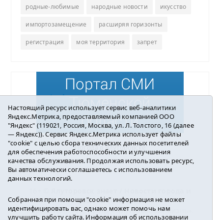
родные-любимые
народные новости
икусство
импортозамещение
расширяя горизонты
регистрация
моя территория
запрет
Настоящий ресурс использует сервис веб-аналитики
Яндекс.Метрика, предоставляемый компанией ООО
"Яндекс" (119021, Россия, Москва, ул. Л. Толстого, 16 (далее
— Яндекс)). Сервис Яндекс.Метрика использует файлы
"cookie" с целью сбора технических данных посетителей
Погода в Ялуторовске
для обеспечения работоспособности и улучшения
качества обслуживания. Продолжая использовать ресурс,
Вы автоматически соглашаетесь с использованием
данных технологий.
16+ ©
Ялуторовск знает / Новости города и
Собранная при помощи "cookie" информация не может
района
2016-2023
идентифицировать вас, однако может помочь нам
Учредитель: АНО «ИИЦ « Ялуторовская жизнь».
улучшить работу сайта. Информация об использовании