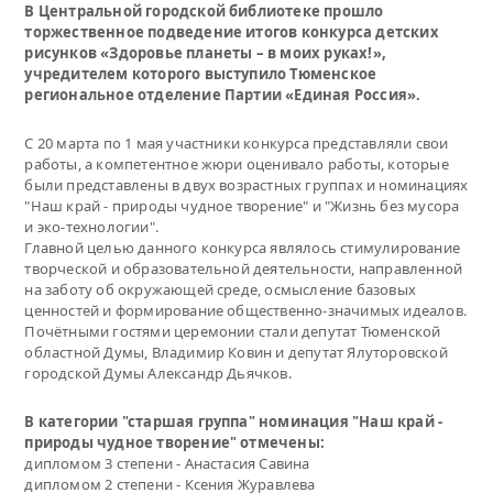
В Центральной городской библиотеке прошло
торжественное подведение итогов конкурса детских
рисунков «Здоровье планеты – в моих руках!»,
учредителем которого выступило Тюменское
региональное отделение Партии «Единая Россия».
С 20 марта по 1 мая участники конкурса представляли свои
работы, а компетентное жюри оценивало работы, которые
были представлены в двух возрастных группах и номинациях
"Наш край - природы чудное творение" и "Жизнь без мусора
и эко-технологии".
Главной целью данного конкурса являлось стимулирование
творческой и образовательной деятельности, направленной
на заботу об окружающей среде, осмысление базовых
ценностей и формирование общественно-значимых идеалов.
Почётными гостями церемонии стали депутат Тюменской
областной Думы, Владимир Ковин и депутат Ялуторовской
городской Думы Александр Дьячков.
В категории "старшая группа" номинация "Наш край -
природы чудное творение" отмечены:
дипломом 3 степени - Анастасия Савина
дипломом 2 степени - Ксения Журавлева